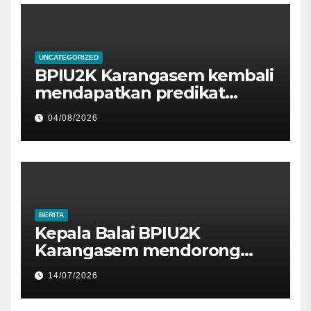
UNCATEGORIZED
BPIU2K Karangasem kembali
mendapatkan predikat
sangat baik, Satker dengan
04/08/2026
nilai IKPA 100 pada Semester
I Tahun 2026 oleh KPPN
Amlapura
BERITA
Kepala Balai BPIU2K
Karangasem mendorong
seluruh pegawainya untuk
14/07/2026
berjuang lebih keras untuk
menjaga kepercayaan