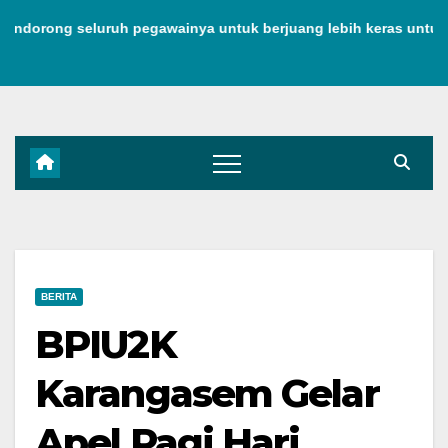
Skip
ong seluruh pegawainya untuk berjuang lebih keras untuk menj
to
content
BERITA
BPIU2K
Karangasem Gelar
Apel Pagi Hari