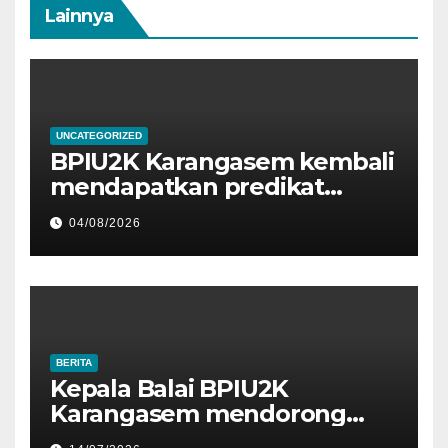
Lainnya
UNCATEGORIZED
BPIU2K Karangasem kembali
mendapatkan predikat
sangat baik, Satker dengan
04/08/2026
nilai IKPA 100 pada Semester
I Tahun 2026 oleh KPPN
Amlapura
BERITA
Kepala Balai BPIU2K
Karangasem mendorong
seluruh pegawainya untuk