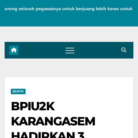
Skip
 seluruh pegawainya untuk berjuang lebih keras untuk menjaga
to
content
BERITA
BPIU2K
KARANGASEM
HADIRKAN 3