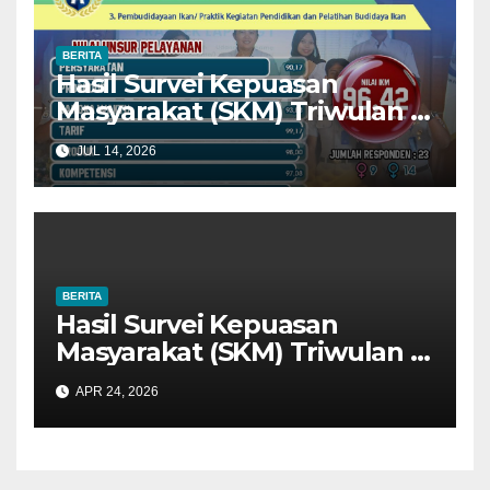
BERITA
Hasil Survei Kepuasan
Masyarakat (SKM) Triwulan II
Tahun 2026: Tingkat Kualitas
JUL 14, 2026
Pelayanan Sangat Baik
BERITA
Hasil Survei Kepuasan
Masyarakat (SKM) Triwulan I
Tahun 2026: Tingkat Kualitas
APR 24, 2026
Pelayanan Sangat Baik