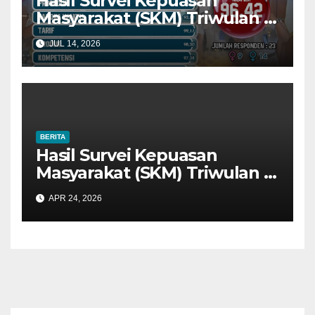
Hasil Survei Kepuasan
Masyarakat (SKM) Triwulan II
Tahun 2026: Tingkat Kualitas
JUL 14, 2026
Pelayanan Sangat Baik
BERITA
Hasil Survei Kepuasan
Masyarakat (SKM) Triwulan I
Tahun 2026: Tingkat Kualitas
APR 24, 2026
Pelayanan Sangat Baik