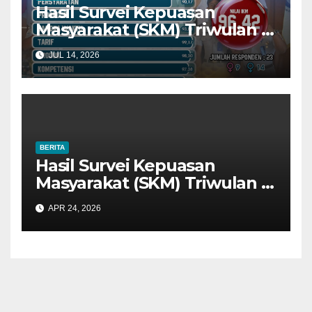
Hasil Survei Kepuasan
Masyarakat (SKM) Triwulan II
Tahun 2026: Tingkat Kualitas
JUL 14, 2026
Pelayanan Sangat Baik
BERITA
Hasil Survei Kepuasan
Masyarakat (SKM) Triwulan I
Tahun 2026: Tingkat Kualitas
APR 24, 2026
Pelayanan Sangat Baik