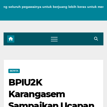
Skip
luruh pegawainya untuk berjuang lebih keras untuk menjaga ke
to
content
BERITA
BPIU2K
Karangasem
Sampaikan Ucapan