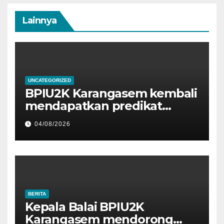
Lainnya
UNCATEGORIZED
BPIU2K Karangasem kembali
mendapatkan predikat
sangat baik, Satker dengan
04/08/2026
nilai IKPA 100 pada Semester
I Tahun 2026 oleh KPPN
Amlapura
BERITA
Kepala Balai BPIU2K
Karangasem mendorong