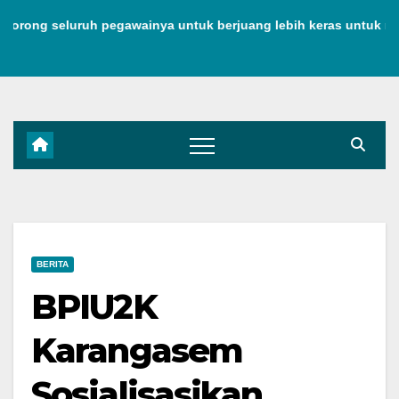
Skip
g seluruh pegawainya untuk berjuang lebih keras untuk menjag
to
content
BERITA
BPIU2K
Karangasem
Sosialisasikan