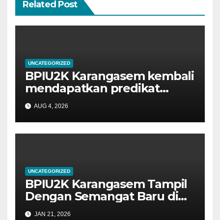
Related Post
UNCATEGORIZED
BPIU2K Karangasem kembali
mendapatkan predikat
sangat baik, Satker dengan
AUG 4, 2026
nilai IKPA 100 pada Semester
I Tahun 2026 oleh KPPN
Amlapura
UNCATEGORIZED
BPIU2K Karangasem Tampil
Dengan Semangat Baru di
Tahun 2026
JAN 21, 2026