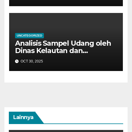
UNCATEGORIZED
Analisis Sampel Udang oleh
Dinas Kelautan dan
Perikanan Provinsi Bali di
OCT 30, 2025
BPIU2K Karangasem
Lainnya