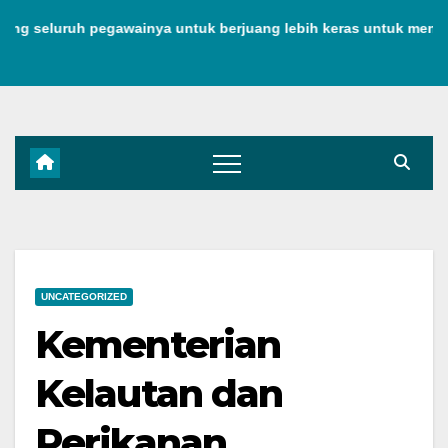
Skip
eluruh pegawainya untuk berjuang lebih keras untuk menjaga k
to
content
UNCATEGORIZED
Kementerian
Kelautan dan
Perikanan