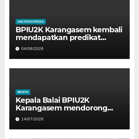
UNCATEGORIZED
BPIU2K Karangasem kembali
mendapatkan predikat
sangat baik, Satker dengan
04/08/2026
nilai IKPA 100 pada Semester
I Tahun 2026 oleh KPPN
Amlapura
BERITA
Kepala Balai BPIU2K
Karangasem mendorong
seluruh pegawainya untuk
14/07/2026
berjuang lebih keras untuk
menjaga kepercayaan
masyarakat