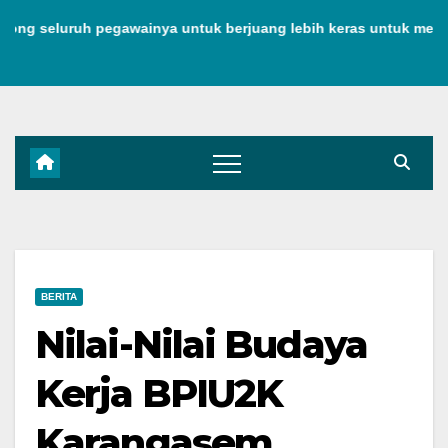
Skip
seluruh pegawainya untuk berjuang lebih keras untuk menjaga 
to
content
BERITA
Nilai-Nilai Budaya
Kerja BPIU2K
Karangasem