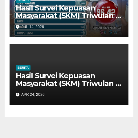
Hasil Survei Kepuasan
Masyarakat (SKM) Triwulan II
Tahun 2026: Tingkat Kualitas
JUL 14, 2026
Pelayanan Sangat Baik
BERITA
Hasil Survei Kepuasan
Masyarakat (SKM) Triwulan I
Tahun 2026: Tingkat Kualitas
APR 24, 2026
Pelayanan Sangat Baik